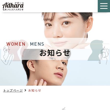
WOMEN
MENS
＆
お知らせ
トップページ
お知らせ