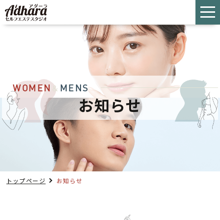
WOMEN
MENS
＆
お知らせ
トップページ
お知らせ