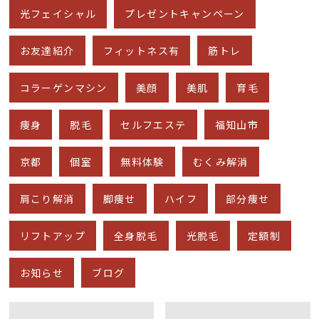
光フェイシャル
プレゼントキャンペーン
お友達紹介
フィットネス有
筋トレ
コラーゲンマシン
美顔
美肌
育毛
痩身
脱毛
セルフエステ
福知山市
京都
個室
無料体験
むくみ解消
肩こり解消
脚痩せ
ハイフ
部分痩せ
リフトアップ
全身脱毛
光脱毛
定額制
お知らせ
ブログ