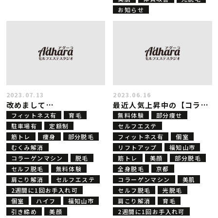
お知らせ
2023.07.13
2023.06.16
改めまして…
最近人気上昇中の【コラーゲンマシン】を徹底解説！
フィットネス有
育毛
無料体験
部分痩せ
駐車場有
定額制
セルフエステ
筋トレ
痩身
部分脱毛
フィットネス有
個室
むくみ解消
リフトアップ
福知山市
コラーゲンマシン
脱毛
筋トレ
美顔
部分脱毛
セルフ脱毛
無料体験
全身脱毛
京都
肩こり解消
セルフエステ
コラーゲンマシン
美肌
2週間に1回お手入れ可
セルフ脱毛
光脱毛
個室
ハイフ
福知山市
肩こり解消
育毛
引き締め
美顔
2週間に1回お手入れ可