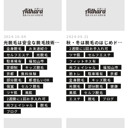
2024.10.04
2024.09.21
光脱毛は安全な脱毛技術だけど・・・？
秋・冬は脱毛のはじめドキ☆
全身脱毛
お友達紹介
2週間に1回お手入れ可
セルフエステ
光脱毛
ツヤ肌
セルフエステ
駐車場有
福知山市
フィットネス有
定額制
キッズ脱毛
光フェイシャル
福知山市
京都
無料体験
筋トレ
駐車場有
京都
部分脱毛
都度払いOK
全身脱毛
キッズ脱毛
個室
セルフ脱毛
光脱毛
部分脱毛
健康
ツヤ肌
美肌
美肌
セルフ脱毛
2週間に1回お手入れ可
エステ
脱毛
ブログ
光フェイシャル
脱毛
ブログ