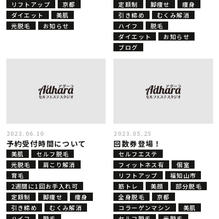
リフトアップ
京都
定額制
脚痩せ
痩身
ダイエット
美肌
引き締め
むくみ解消
光脱毛
お知らせ
ハイフ
脱毛
ダイエット
お知らせ
ブログ
2023.06.10
2023.05.25
予約受付時間について
回数券登場！
美肌
セルフ脱毛
セルフエステ
光脱毛
肩こり解消
フィットネス有
個室
育毛
リフトアップ
福知山市
2週間に1回お手入れ可
筋トレ
美顔
部分脱毛
定額制
脚痩せ
痩身
全身脱毛
京都
引き締め
むくみ解消
コラーゲンマシン
美肌
ハイフ
脱毛
セルフ脱毛
光脱毛