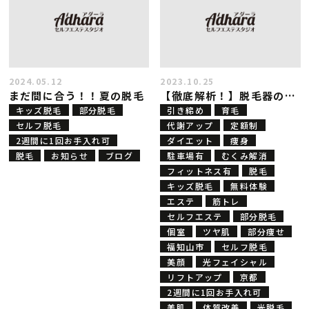
2024.05.12
2023.10.25
まだ間に合う！！夏の脱毛
【徹底解析！】脱毛器のモードにある『光フェイシャル』について
キッズ脱毛
部分脱毛
引き締め
育毛
セルフ脱毛
代謝アップ
定額制
2週間に1回お手入れ可
ダイエット
痩身
脱毛
お知らせ
ブログ
駐車場有
むくみ解消
フィットネス有
脱毛
キッズ脱毛
無料体験
エステ
筋トレ
セルフエステ
部分脱毛
個室
ツヤ肌
部分痩せ
福知山市
セルフ脱毛
美顔
光フェイシャル
リフトアップ
京都
2週間に1回お手入れ可
美肌
体質改善
光脱毛