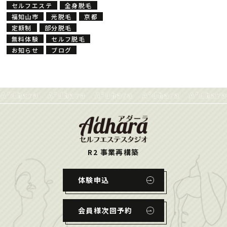
セルフエステ
全身脱毛
福知山市
光脱毛
京都
定額制
部分脱毛
無料体験
セルフ脱毛
お知らせ
ブログ
R2 事業再構築
体験申込
会員様次回予約