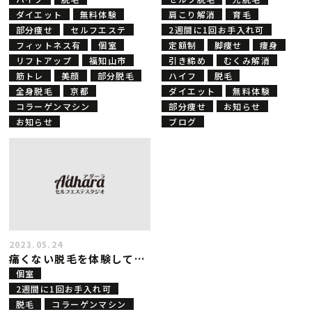
ダイエット
無料体験
肩こり解消
育毛
部分痩せ
セルフエステ
2週間に1回お手入れ可
フィットネス有
個室
定額制
脚痩せ
痩身
リフトアップ
福知山市
引き締め
むくみ解消
筋トレ
美顔
部分脱毛
ハイフ
脱毛
全身脱毛
京都
ダイエット
無料体験
コラーゲンマシン
部分痩せ
お知らせ
お知らせ
ブログ
2023.05.24
痛くない脱毛を体験してみませんか？
個室
2週間に1回お手入れ可
脱毛
コラーゲンマシン