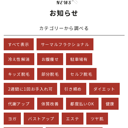
NEWS
お知らせ
カテゴリーから調べる
すべて表示
サーマルフラクショナル
冷え性解消
お腹痩せ
駐車場有
キッズ脱毛
部分脱毛
セルフ脱毛
2週間に1回お手入れ可
引き締め
ダイエット
代謝アップ
体質改善
都度払いOK
健康
ヨガ
バストアップ
エステ
ツヤ肌