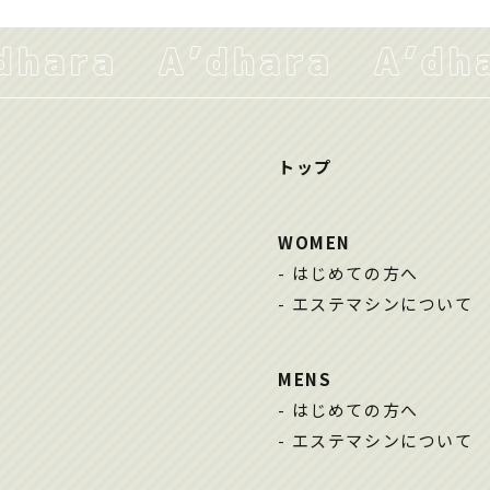
トップ
WOMEN
はじめての方へ
エステマシンについて
MENS
はじめての方へ
エステマシンについて