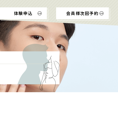
体験申込
会員様次回予約